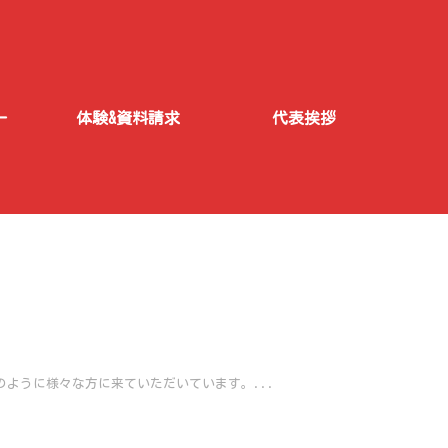
ー
体験&資料請求
代表挨拶
のように様々な方に来ていただいています。...