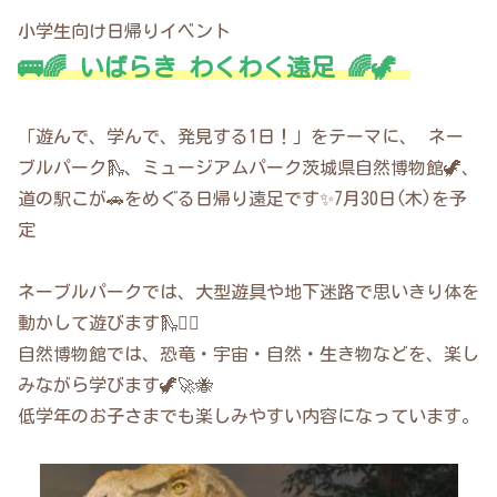
小学生向け日帰りイベント
🚌🌈 いばらき わくわく遠足 🌈🦖
「遊んで、学んで、発見する1日！」をテーマに、 ネー
ブルパーク🛝、ミュージアムパーク茨城県自然博物館🦖、
道の駅こが🚗をめぐる日帰り遠足です✨7月30日(木)を予
定
ネーブルパークでは、大型遊具や地下迷路で思いきり体を
動かして遊びます🛝🏃‍♂️
自然博物館では、恐竜・宇宙・自然・生き物などを、楽し
みながら学びます🦖🚀🐝
低学年のお子さまでも楽しみやすい内容になっています。