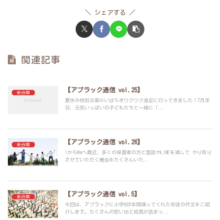
シェアする
関連記事
【アプラック通信 vol.25】
未分類
夏休み特別企画🌻いばらきワクワク遠足に行ってきました！7月30
日、元気いっぱいの子どもたちと一緒に「...
【アプラック通信 vol.26】
未分類
IからWeへ最近、多くの保護者の方と面談やLINEを通して やり取り
させていただく機会をたくさんいた...
【アプラック通信 vol.5】
未分類
今回は、アプラックに小学校6年間通ってくれた生徒の作文をご紹
介します。たくさんの思い出と成長が詰まっ...